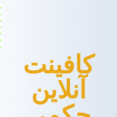
کافینت
آنلاین
حکمی