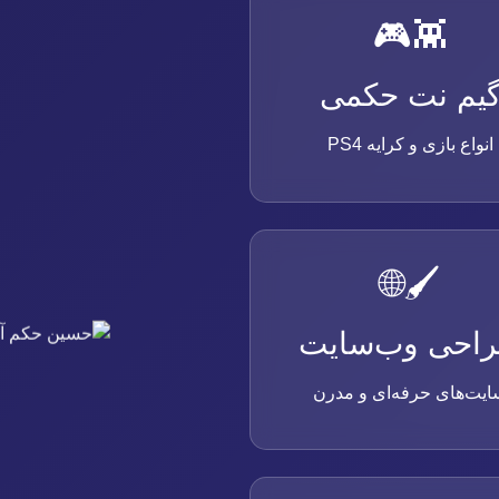
👾️🎮
یم نت حکمی
انواع بازی و کرایه PS4
🖌️🌐
احی وب‌سایت
ایت‌های حرفه‌ای و مدرن