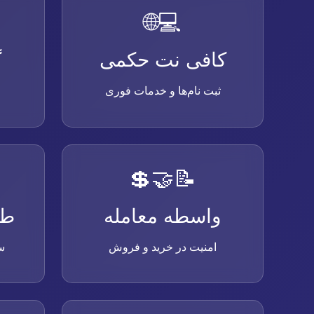
️💻🌐
کافی نت حکمی
گ
ثبت نام‌ها و خدمات فوری
📝🤝💲
واسطه معامله
طر
امنیت در خرید و فروش
س