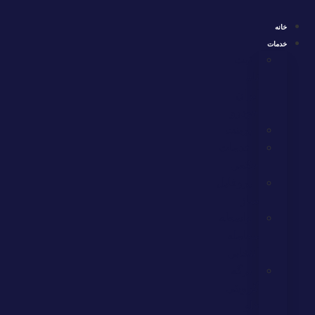
ثبت
نام
ایران
خودرو
پرینت
خدمات
حکمی
پروفایل
ساز
واسطه
معامله
انتخابی
برگه
گرویتی
فلو