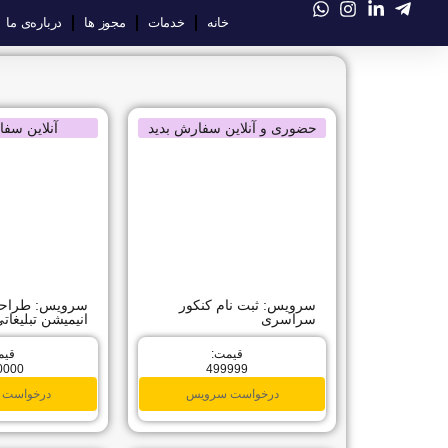
خانه
خدمات
مجوز ها
درباره‌ی ما
حضوری و آنلاین سفارش بدید
آنلاین سفا
سرویس: ثبت نام کنکور
سرویس: طراحی 
سراسری
انیمیشن تبلیغات
قیمت:
قیم
0000
499999
درخواست سرویس
درخواست 