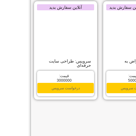
ین سفارش بدید
آنلاین سفارش بدید
اض به
سرویس: طراحی سایت
حرفه‌ای
مت:
قیمت:
3000000
500
ت سرویس
درخواست سرویس