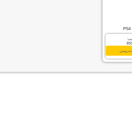
ت:
85
سرویس