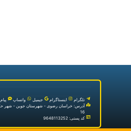
تلگرام
اینستاگرام
جیمیل
واتساپ
پیام
16
کد پستی: 9648113252