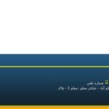
شماره تلفن
آدرس: خراسان رضوی - شهرستان جوین - شهر حکم آباد - خیابان معلم -معلم 3 - پلاک