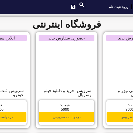
ورود/ثبت نام
فروشگاه اینترنتی
رش بدید
حضوری سفارش بدید
آنلاین س
تیزر و
سرویس: خرید و دانلود فیلم
سرویس: ثبت‌نا
ی
وسریال
خودرو
ت:
قیمت:
قی
00
5000
300
سرویس
درخواست سرویس
درخواس