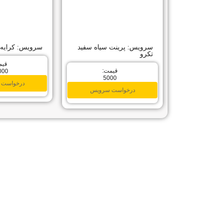
سرویس: پرینت سیاه سفید
سرویس: کرایه PS4
تکرو
قیم
قیمت:
000
5000
درخواست 
درخواست سرویس