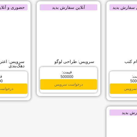
 سفارش بدید
آنلاین سفارش بدید
حضوری و آنلا
م کتب
سرویس: طراحی لوگو
سرویس: اعتر
دهک‌بندی
قیمت:
ت:
قی
500000
00
500
درخواست سرویس
سرویس
درخواس
رش بدید